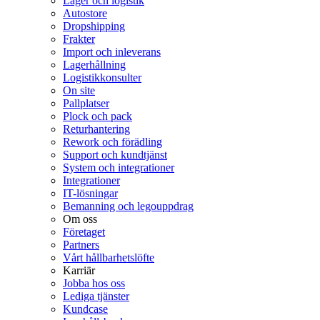
Lager och logistik
Autostore
Dropshipping
Frakter
Import och inleverans
Lagerhållning
Logistikkonsulter
On site
Pallplatser
Plock och pack
Returhantering
Rework och förädling
Support och kundtjänst
System och integrationer
Integrationer
IT-lösningar
Bemanning och legouppdrag
Om oss
Företaget
Partners
Vårt hållbarhetslöfte
Karriär
Jobba hos oss
Lediga tjänster
Kundcase