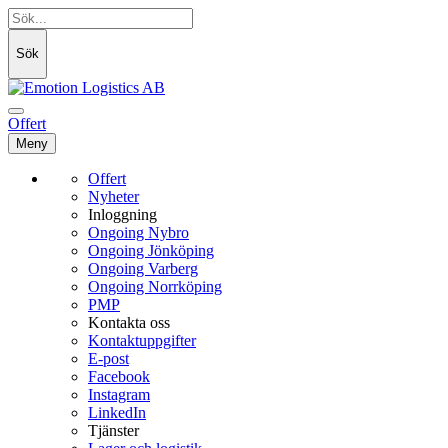
Offert
Meny
Offert
Nyheter
Inloggning
Ongoing Nybro
Ongoing Jönköping
Ongoing Varberg
Ongoing Norrköping
PMP
Kontakta oss
Kontaktuppgifter
E-post
Facebook
Instagram
LinkedIn
Tjänster