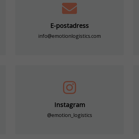
E-postadress
info@emotionlogistics.com
Nödvändiga
Dessa
Instagram
cookies går
@emotion_logistics
inte att välja
bort. De
behövs för
att
webbplatsen