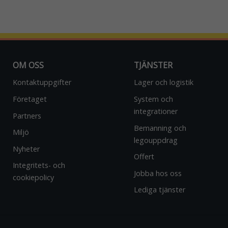
över huvud
taget ska
fungera.
Statistik
OM OSS
TJÄNSTER
För att vi ska
kunna
Kontaktuppgifter
Lager och logistik
förbättra
Företaget
System och
webbplatsens
funktionalitet
integrationer
Partners
och
Bemanning och
uppbyggnad,
Miljö
baserat på
legouppdrag
Nyheter
hur
Offert
webbplatsen
Integritets- och
används.
Jobba hos oss
cookiepolicy
Lediga tjänster
Upplevelse
För att vår
webbplats