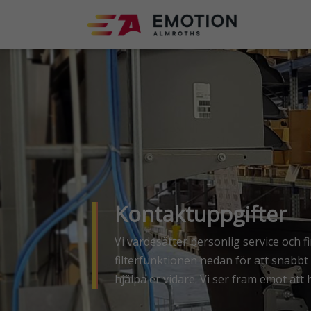
Kontaktuppgifter
Vi värdesätter personlig service och fi
filterfunktionen nedan för att snabbt
hjälpa er vidare. Vi ser fram emot att 