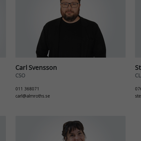
Carl Svensson
S
CSO
C
011 368071
07
carl@almroths.se
st