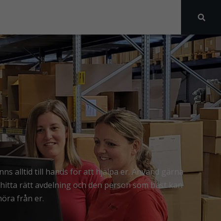
nns alltid till hands för att hjälpa er. Använd gärna
 hitta rätt avdelning och den person som bäst kan
höra från er.