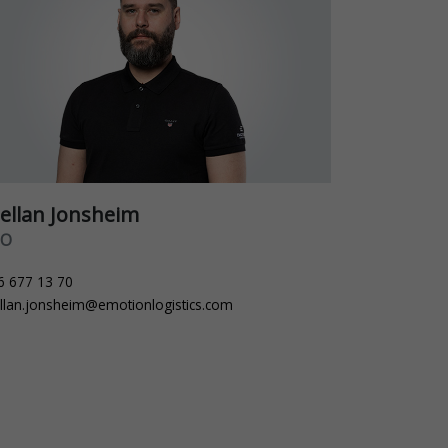
tellan Jonsheim
LO
6 677 13 70
ellan.jonsheim@emotionlogistics.com