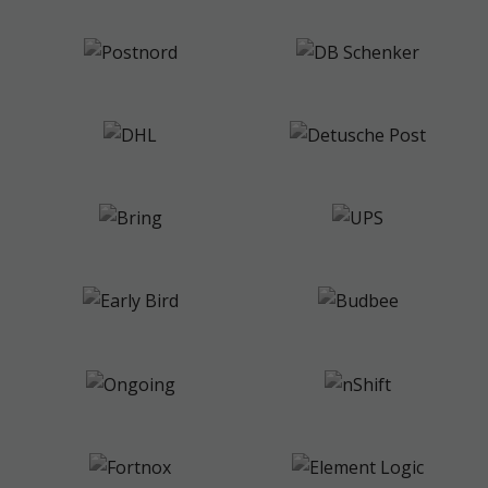
från
webbplatsen.
Marknadsföring
Genom att dela
med dig av dina
intressen och
ditt beteende
när du surfar
ökar du chansen
att få se
personligt
anpassat
innehåll och
erbjudanden.