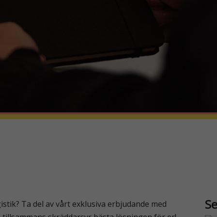
Se
istik? Ta del av vårt exklusiva erbjudande med
i tillsammans skräddarsyr bästa lösningen för er!