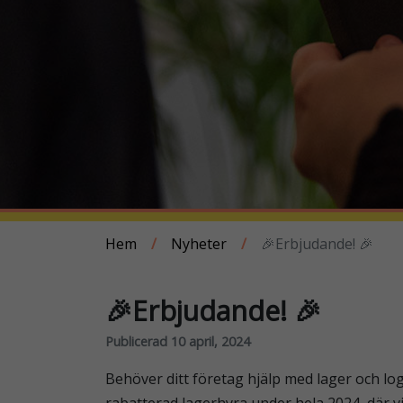
Hem
/
Nyheter
/
🎉Erbjudande! 🎉
🎉Erbjudande! 🎉
Publicerad 10 april, 2024
Behöver ditt företag hjälp med lager och log
rabatterad lagerhyra under hela 2024, där v