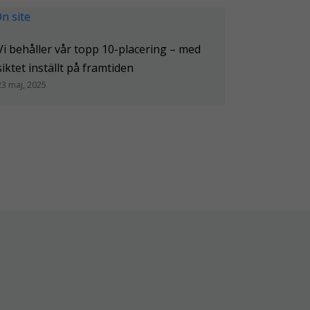
Vi behåller vår topp 10-placering – med
siktet inställt på framtiden
23 maj, 2025