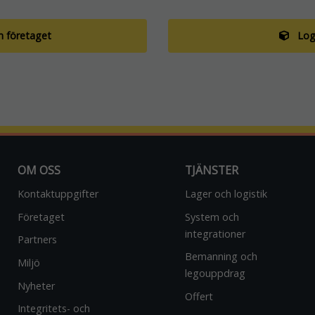
 företaget
Logi
Nödvändiga
Dessa
cookies går
inte att välja
bort. De
OM OSS
TJÄNSTER
behövs för
att
Kontaktuppgifter
Lager och logistik
webbplatsen
över huvud
Företaget
System och
taget ska
integrationer
fungera.
Partners
Bemanning och
Miljö
legouppdrag
Statistik
Nyheter
Offert
För att vi ska
Integritets- och
kunna