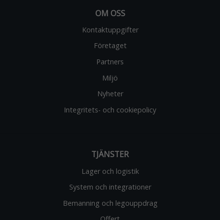
webbplatsen.
OM OSS
Kontaktuppgifter
Marknadsföring
Företaget
Genom att dela
med dig av dina
Partners
intressen och
Miljö
ditt beteende
när du surfar
Nyheter
ökar du chansen
att få se
Integritets- och cookiepolicy
personligt
anpassat
innehåll och
erbjudanden.
TJÄNSTER
Lager och logistik
System och integrationer
Bemanning och legouppdrag
Offert