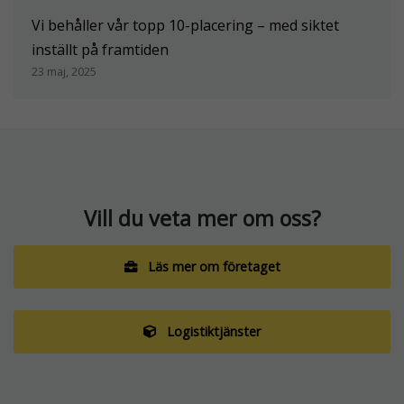
Vi behåller vår topp 10-placering – med siktet
inställt på framtiden
23 maj, 2025
Nödvändiga
Dessa
cookies går
inte att välja
bort. De
behövs för
att
Vill du veta mer om oss?
webbplatsen
över huvud
taget ska
Läs mer om företaget
fungera.
Statistik
Logistiktjänster
För att vi ska
kunna
förbättra
webbplatsens