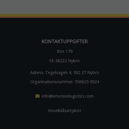
funktionalitet
och
uppbyggnad,
baserat på
hur
webbplatsen
används.
KONTAKTUPPGIFTER
Box 176
Upplevelse
SE-38222 Nybro
För att vår
webbplats
Adress:
Tegelvägen 4, 382 37 Nybro
ska prestera
så bra som
Organisationsnummer:
556625-9924
möjligt under
ditt besök.
Om du nekar
info@emotionlogistics.com
dessa
cookies
Visselblåsartjänst
kommer viss
funktionalitet
att försvinna
från